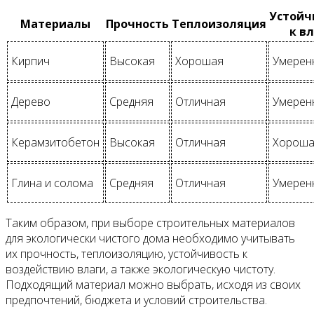
Устойч
Материалы
Прочность
Теплоизоляция
к в
Кирпич
Высокая
Хорошая
Умерен
Дерево
Средняя
Отличная
Умерен
Керамзитобетон
Высокая
Отличная
Хорош
Глина и солома
Средняя
Отличная
Умерен
Таким образом, при выборе строительных материалов
для экологически чистого дома необходимо учитывать
их прочность, теплоизоляцию, устойчивость к
воздействию влаги, а также экологическую чистоту.
Подходящий материал можно выбрать, исходя из своих
предпочтений, бюджета и условий строительства.