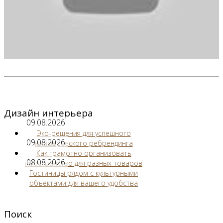
Дизайн интерьера
09.08.2026
Эко-решения для успешного
09.08.2026
коммерческого ребрендинга
Как грамотно организовать
08.08.2026
пространство для разных товаров
Гостиницы рядом с культурными
объектами для вашего удобства
Поиск