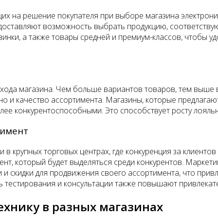
щих на решение покупателя при выборе магазина электро
едоставляют возможность выбрать продукцию, соответств
винки, а также товары средней и премиум-классов, чтобы у
ода магазина. Чем больше вариантов товаров, тем выше ве
 но и качество ассортимента. Магазины, которые предлага
олее конкурентоспособными. Это способствует росту лояль
тимент
 в крупных торговых центрах, где конкуренция за клиенто
нт, который будет выделяться среди конкурентов. Маркети
и скидки для продвижения своего ассортимента, что привл
ь тестирования и консультации также повышают привлекат
ехнику в разных магазинах