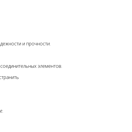
адежности и прочности.
 соединительных элементов.
странить
е.