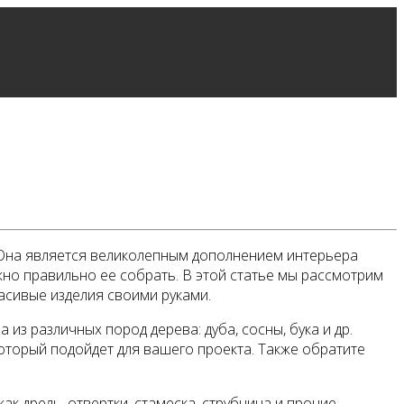
 Она является великолепным дополнением интерьера
жно правильно ее собрать. В этой статье мы рассмотрим
асивые изделия своими руками.
из различных пород дерева: дуба, сосны, бука и др.
оторый подойдет для вашего проекта. Также обратите
к дрель, отвертки, стамеска, струбцина и прочие.