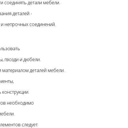
ти соединять детали мебели.
ания деталей -
 и непрочных соединений.
ользовать
, гвозди и дюбели.
и материалом деталей мебели.
менты,
 конструкции.
тов необходимо
мебели.
лементов следует