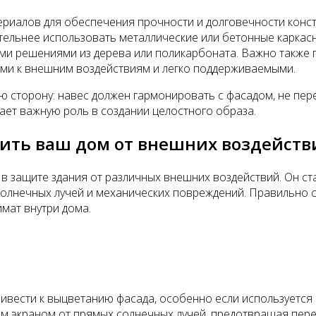
алов для обеспечения прочности и долговечности конструк
ительнее использовать металлические или бетонные каркас
ми решениями из дерева или поликарбоната. Важно также 
выми к внешним воздействиям и легко поддерживаемыми.
 сторону: навес должен гармонировать с фасадом, не перег
грает важную роль в создании целостного образа.
тить ваш дом от внешних воздейств
 в защите здания от различных внешних воздействий. Он с
солнечных лучей и механических повреждений. Правильно 
мат внутри дома.
вести к выцветанию фасада, особенно если используется к
ым экраном от прямых солнечных лучей, предотвращая пер