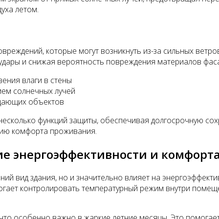
уха летом.
реждений, которые могут возникнуть из-за сильных ветров 
удары и снижая вероятность повреждения материалов фас
вения влаги в стены
ием солнечных лучей
адающих объектов
есколько функций защиты, обеспечивая долгосрочную сохра
нию комфорта проживания.
е энергоэффективности и комфорт
ий вид здания, но и значительно влияет на энергоэффекти
гает контролировать температурный режим внутри помеще
что особенно важно в жаркие летние месяцы. Это помогае