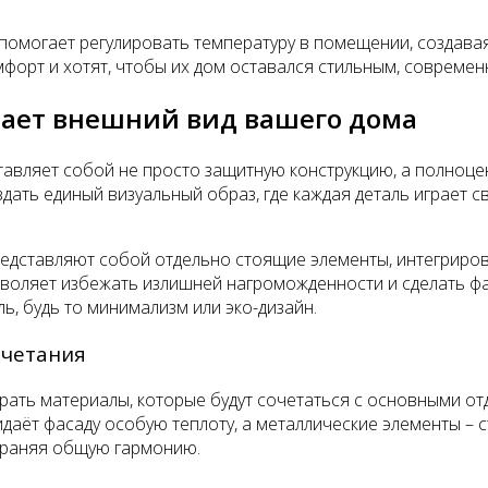
и помогает регулировать температуру в помещении, создава
форт и хотят, чтобы их дом оставался стильным, современ
ает внешний вид вашего дома
тавляет собой не просто защитную конструкцию, а полноц
здать единый визуальный образ, где каждая деталь играет
редставляют собой отдельно стоящие элементы, интегриро
воляет избежать излишней нагроможденности и сделать фас
ь, будь то минимализм или эко-дизайн.
очетания
рать материалы, которые будут сочетаться с основными о
идаёт фасаду особую теплоту, а металлические элементы – 
охраняя общую гармонию.