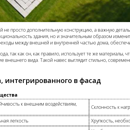
ой не просто дополнительную конструкцию, а важную детал
кциональность здания, но и значительным образом изменит
ереходы между внешней и внутренней частью дома, обеспеч
да, так как он, как правило, использует те же материалы, 
е внешнего вида. Такой навес выглядит стильно, современ
, интегрированного в фасад
щества
ойчивость к внешним воздействиям,
Склонность к наг
ьная легкость
Хрупкость, необх