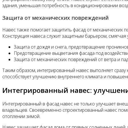
здания, уменьшая потребность в кондиционировании возд
Защита от механических повреждений
Навес также помогает защитить фасад от механических пов
Конструкция навеса служит защитным барьером, смягчая 
Защита от дождя и снега, предотвращение проникно
Предотвращение выцветания фасада под воздейств
Защита от механических повреждений от ветра и п
Таким образом, интегрированный навес выполняет сразу н
способствует улучшению внутреннего климата и повыше
Интегрированный навес: улучшени
Интегрированный в фасад навес не только улучшает внешн
владельцев. Своевременно спроектированный навес помо
отоплении зимой.
Навес защищает фасад дома от прямых солнечных лучей, 