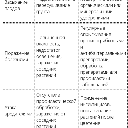
Засыхание
пересушивание
органическими или
плодов
грунта
минеральными
удобрениями
Регулярные
опрыскивания
Повышенная
противогрибковыми
влажность,
и
недостаток
Поражение
антибактериальными
освещения,
болезнями
препаратами,
заражение
обработка
соседних
препаратами для
растений
профилактики
заболеваний
Отсутствие
Применение
профилактической
инсектицидов,
Атака
обработки,
опрыскивание
вредителями
заражение от
растений после
соседних
цветения
растений