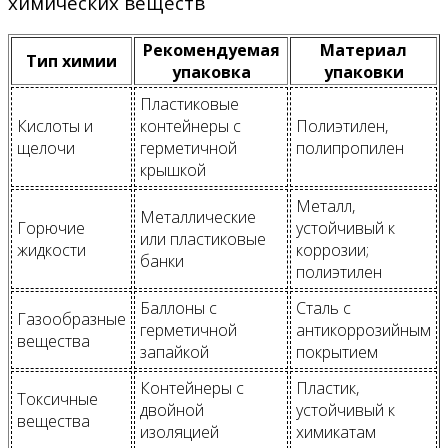
химических веществ
Рекомендуемая
Материал
Тип химии
упаковка
упаковки
Пластиковые
Кислоты и
контейнеры с
Полиэтилен,
щелочи
герметичной
полипропилен
крышкой
Металл,
Металлические
Горючие
устойчивый к
или пластиковые
жидкости
коррозии;
банки
полиэтилен
Баллоны с
Сталь с
Газообразные
герметичной
антикоррозийным
вещества
запайкой
покрытием
Контейнеры с
Пластик,
Токсичные
двойной
устойчивый к
вещества
изоляцией
химикатам