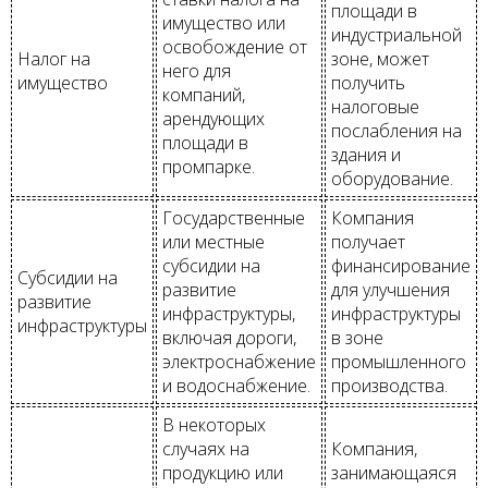
площади в
имущество или
индустриальной
освобождение от
Налог на
зоне, может
него для
имущество
получить
компаний,
налоговые
арендующих
послабления на
площади в
здания и
промпарке.
оборудование.
Государственные
Компания
или местные
получает
субсидии на
финансирование
Субсидии на
развитие
для улучшения
развитие
инфраструктуры,
инфраструктуры
инфраструктуры
включая дороги,
в зоне
электроснабжение
промышленного
и водоснабжение.
производства.
В некоторых
случаях на
Компания,
продукцию или
занимающаяся