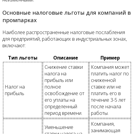
Основные налоговые льготы для компаний в
промпарках
Наиболее распространенные налоговые послабления
для предприятий, работающих в индустриальных зонах,
включают:
Тип льготы
Описание
Пример
Снижение ставки
Компания может
налога на
платить налог по
прибыль или
сниженной
Налог на
полное
ставке или не
прибыль
освобождение от
платить его в
его уплаты на
течение 3-5 лет
определенный
после начала
период времени.
работы.
Компания,
Уменьшение
занимающая
ставки налога на