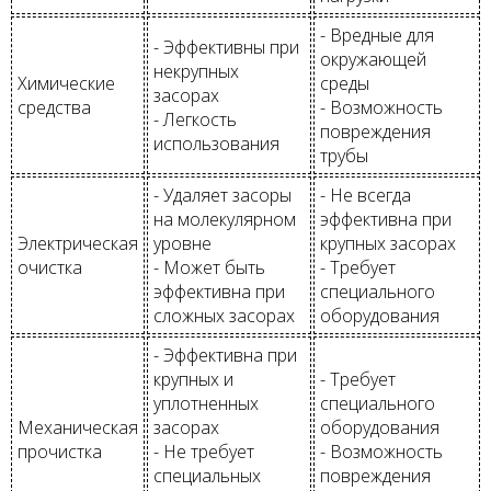
- Вредные для
- Эффективны при
окружающей
некрупных
Химические
среды
засорах
средства
- Возможность
- Легкость
повреждения
использования
трубы
- Удаляет засоры
- Не всегда
на молекулярном
эффективна при
Электрическая
уровне
крупных засорах
очистка
- Может быть
- Требует
эффективна при
специального
сложных засорах
оборудования
- Эффективна при
крупных и
- Требует
уплотненных
специального
Механическая
засорах
оборудования
прочистка
- Не требует
- Возможность
специальных
повреждения