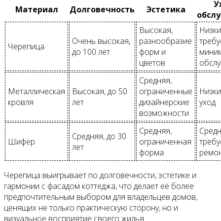
У
Материал
Долговечность
Эстетика
обсл
Высокая,
Низки
Очень высокая,
разнообразие
требу
Черепица
до 100 лет
форм и
мини
цветов
обсл
Средняя,
Металлическая
Высокая, до 50
ограниченные
Низки
кровля
лет
дизайнерские
уход
возможности
Средняя,
Средн
Средняя, до 30
Шифер
ограниченная
требу
лет
форма
ремо
Черепица выигрывает по долговечности, эстетике и
гармонии с фасадом коттеджа, что делает её более
предпочтительным выбором для владельцев домов,
ценящих не только практическую сторону, но и
визуальное восприятие своего жилья.