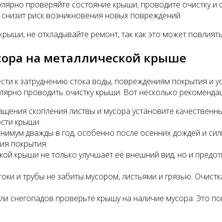
улярно проверяйте состояние крыши, проводите очистку и 
ь снизит риск возникновения новых повреждений.
рыши, не откладывайте ремонт, так как это может повлият
сора на металлической крыше
ти к затруднению стока воды, повреждениям покрытия и у
лярно проводить очистку крыши. Вот несколько рекоменда
щения скопления листвы и мусора установите качественны
ости крыши.
имум дважды в год, особенно после осенних дождей и сил
ия покрытия.
кой крыши не только улучшает её внешний вид, но и предо
токи и трубы не забиты мусором, листьями и грязью. Очист
ли снегопадов проверьте крышу на наличие мусора. Это п