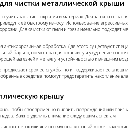
 для чистки металлической крыши
о учитывать тип покрытия и материал. Для защиты от загря
риведут к её быстрому износу. Использование агрессивных
оррозии. Для очистки от пыли и грязи идеально подходят 
я антикоррозийная обработка. Для этого существуют спец
льный барьер, предотвращая ржавчину и ухудшение состоя
орошей адгезией к металлу и устойчивостью к внешним воз
 продлевает срок её службы, но и поддерживает её внешни
обранные средства помогут предотвратить накопление влаг
аллическую крышу
но, чтобы своевременно выявить повреждения или признак
гопадов. Важно уделить внимание следующим аспектам:
листвы, веток или другого мусора, который может задерж