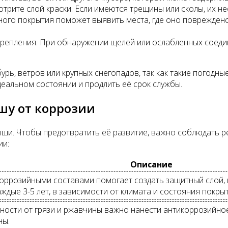
трите слой краски. Если имеются трещины или сколы, их н
ого покрытия поможет выявить места, где оно повреждено
крепления. При обнаружении щелей или ослабленных соеди
рь, ветров или крупных снегопадов, так как такие погодн
еальном состоянии и продлить её срок службы.
шу от коррозии
рыши. Чтобы предотвратить её развитие, важно соблюдать 
ии:
Описание
оррозийными составами помогает создать защитный слой, 
ждые 3-5 лет, в зависимости от климата и состояния покрыт
ности от грязи и ржавчины важно нанести антикоррозийное
ны.