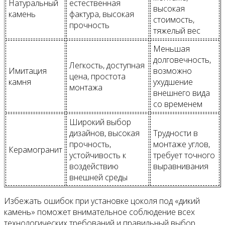
Натуральный
естественная
высокая
камень
фактура, высокая
стоимость,
прочность
тяжелый вес
Меньшая
долговечность,
Легкость, доступная
Имитация
возможно
цена, простота
камня
ухудшение
монтажа
внешнего вида
со временем
Широкий выбор
дизайнов, высокая
Трудности в
прочность,
монтаже углов,
Керамогранит
устойчивость к
требует точного
воздействию
выравнивания
внешней среды
Избежать ошибок при установке цоколя под «дикий
камень» поможет внимательное соблюдение всех
технологических требований и правильный выбор