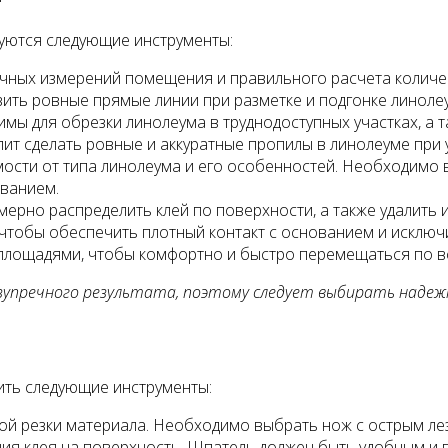
буются следующие инструменты:
чных измерений помещения и правильного расчета количе
ить ровные прямые линии при разметке и подгонке линоле
мы для обрезки линолеума в труднодоступных участках, а т
ит сделать ровные и аккуратные пропилы в линолеуме при у
мости от типа линолеума и его особенностей. Необходимо 
ованием.
ерно распределить клей по поверхности, а также удалить 
 чтобы обеспечить плотный контакт с основанием и исклю
 площадями, чтобы комфортно и быстро перемещаться по 
езупречного результата, поэтому следует выбирать наде
вить следующие инструменты:
ной резки материала. Необходимо выбрать нож с острым ле
ия клея на поверхность. Шпатель должен быть удобным и 