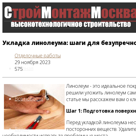
Укладка линолеума: шаги для безупречно
Отделочные работы
29 ноября 2023
Главная
575
Линолеум - это идеальное пок
решили уложить линолеум сами
Все новости
статье мы расскажем вам о кл
Шаг 1: Подготовка поверх
Перед укладкой линолеума нео
Видео
посторонних веществ. Удалите
необходимости исправьте проблемные места.