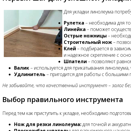
Для укладки линолеума потре
Рулетка
– необходима для то
Линейка
– поможет осуществ
Острые ножницы
– необходи
Строительный нож
– позвол
Клей
– подбирается в зависи
и надежное скрепление с осн
Шпатели
– позволяют равном
Валик
– используется для прикатывания линолеума,
Удлинитель
– пригодится для работы с большими
Не забывайте, что качественный инструмент – залог б
Выбор правильного инструмента
Перед тем как приступить к укладке, необходимо подгото
Нож для резки линолеума:
для точной и аккурат
Плоскозубая шпатель:
для равномерного нанесен