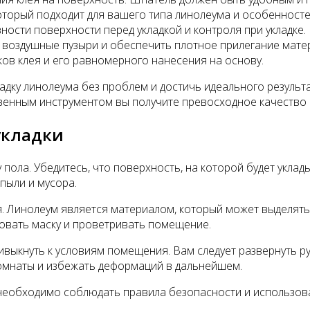
торый подходит для вашего типа линолеума и особенност
ости поверхности перед укладкой и контроля при укладке.
воздушные пузыри и обеспечить плотное прилегание матер
ков клея и его равномерного нанесения на основу.
ку линолеума без проблем и достичь идеального результат
твенным инструментом вы получите превосходное качество 
укладки
ола. Убедитесь, что поверхность, на которой будет уклад
пыли и мусора.
. Линолеум является материалом, который может выделять
зовать маску и проветривать помещение.
ивыкнуть к условиям помещения. Вам следует развернуть ру
комнаты и избежать деформаций в дальнейшем.
необходимо соблюдать правила безопасности и использова