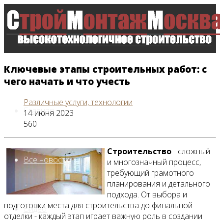
Ключевые этапы строительных работ: с
чего начать и что учесть
Различные услуги, технологии
Главная
14 июня 2023
560
Строительство
- сложный
Все новости
и многозначный процесс,
требующий грамотного
планирования и детального
подхода. От выбора и
подготовки места для строительства до финальной
Видео
отделки - каждый этап играет важную роль в создании