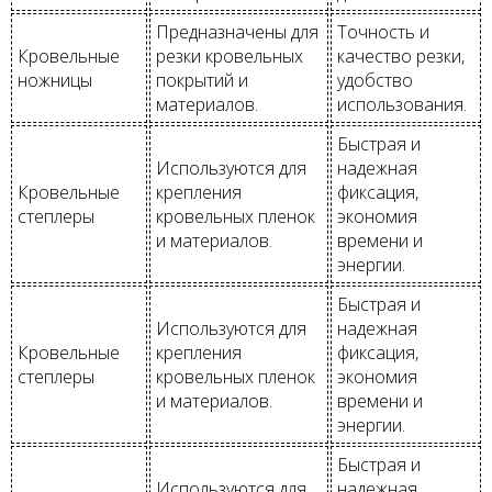
Предназначены для
Точность и
Кровельные
резки кровельных
качество резки,
ножницы
покрытий и
удобство
материалов.
использования.
Быстрая и
Используются для
надежная
Кровельные
крепления
фиксация,
степлеры
кровельных пленок
экономия
и материалов.
времени и
энергии.
Быстрая и
Используются для
надежная
Кровельные
крепления
фиксация,
степлеры
кровельных пленок
экономия
и материалов.
времени и
энергии.
Быстрая и
Используются для
надежная