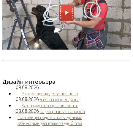
Дизайн интерьера
09.08.2026
Эко-решения для успешного
09.08.2026
коммерческого ребрендинга
Как грамотно организовать
08.08.2026
пространство для разных товаров
Гостиницы рядом с культурными
объектами для вашего удобства