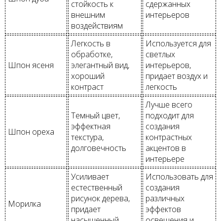
стойкость к
сдержанных
внешним
интерьеров
воздействиям
Легкость в
Используется для
обработке,
светлых
Шпон ясеня
элегантный вид,
интерьеров,
хороший
придает воздух и
контраст
легкость
Лучше всего
Темный цвет,
подходит для
эффектная
создания
Шпон ореха
текстура,
контрастных
долговечность
акцентов в
интерьере
Усиливает
Использовать для
естественный
создания
рисунок дерева,
различных
Морилка
придает
эффектов
насыщенный
освещения и