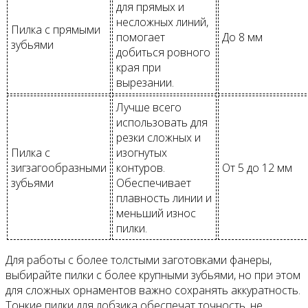
для прямых и
несложных линий,
Пилка с прямыми
помогает
До 8 мм
зубьями
добиться ровного
края при
вырезании.
Лучше всего
использовать для
резки сложных и
Пилка с
изогнутых
зигзагообразными
контуров.
От 5 до 12 мм
зубьями
Обеспечивает
плавность линии и
меньший износ
пилки.
Для работы с более толстыми заготовками фанеры,
выбирайте пилки с более крупными зубьями, но при этом
для сложных орнаментов важно сохранять аккуратность.
Тонкие пилки для лобзика обеспечат точность, не