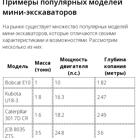
Примеры популярных моделей
мини-экскаваторов
На рынке существует множество популярных моделей
мини-экскаваторов, которые отличаются своими
характеристиками и возможностями. Рассмотрим
несколько из них:
Мощность
Глубина
Масса
Модель
двигателя
копания
(тонн)
(л.с.)
(метры)
Bobcat E10
1
10
1.82
Kubota
1.8
16.3
2.47
U18-3
Caterpillar
1.6
18.2
2.49
301.7D CR
JCB 8035
3.5
24.8
3.6
ZTS