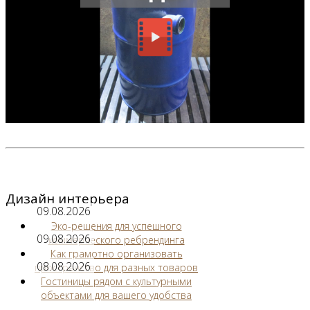
Дизайн интерьера
09.08.2026
Эко-решения для успешного
09.08.2026
коммерческого ребрендинга
Как грамотно организовать
08.08.2026
пространство для разных товаров
Гостиницы рядом с культурными
объектами для вашего удобства