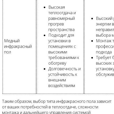
Высокая
теплоотдача и
равномерный
Высокий 
прогрев
энергии в
пространства
неправил
Подходит для
выбора 
Медный
установки в
Монтаж т
инфракрасный
помещениях с
професс
пол
высокими
подхода
требованиями к
Требует 
обогреву
высоких 
Долговечность и
установку
устойчивость к
обслужи
внешним
воздействиям
Таким образом, выбор типа инфракрасного пола зависит
от ваших потребностей в теплоотдаче, сложности
монтажа и дальнейшего управления системой.