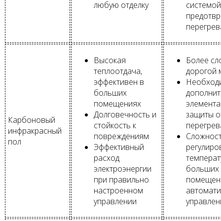
любую отделку
системой
предотв
перегрев
Высокая
Более сл
теплоотдача,
дорогой 
эффективен в
Необход
больших
дополнит
помещениях
элемента
Долговечность и
защиты о
Карбоновый
стойкость к
перегрев
инфракрасный
повреждениям
Сложност
пол
Эффективный
регулиро
расход
температ
электроэнергии
больших
при правильно
помещен
настроенном
автомати
управлении
управлен