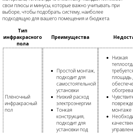
свои плюсы и минусы, которые важно учитывать при
выборе, чтобы подобрать систему, наиболее
подходящую для вашего помещения и бюджета.
Тип
инфракрасного
Преимущества
Недост
пола
Низкая
теплоотд
Простой монтаж,
требуетс
подходит для
площадь 
самостоятельной
обеспеч
установки
обогрев
Плёночный
Низкий расход
Чувствит
инфракрасный
электроэнергии
поврежд
пол
Тонкая
монтаже
конструкция,
Необход
подходит для
качестве
установки под
управлен