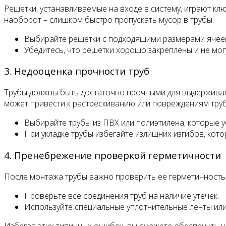
Решетки, устанавливаемые на входе в систему, играют к
наоборот – слишком быстро пропускать мусор в трубы.
Выбирайте решетки с подходящими размерами ячеек
Убедитесь, что решетки хорошо закреплены и не мог
3. Недооценка прочности труб
Трубы должны быть достаточно прочными для выдерживан
может привести к растрескиванию или повреждениям труб
Выбирайте трубы из ПВХ или полиэтилена, которые 
При укладке трубы избегайте излишних изгибов, котор
4. Пренебрежение проверкой герметичности
После монтажа трубы важно проверить её герметичность. 
Проверьте все соединения труб на наличие утечек.
Используйте специальные уплотнительные ленты или
Избегая этих типичных ошибок, вы сможете обеспечить н