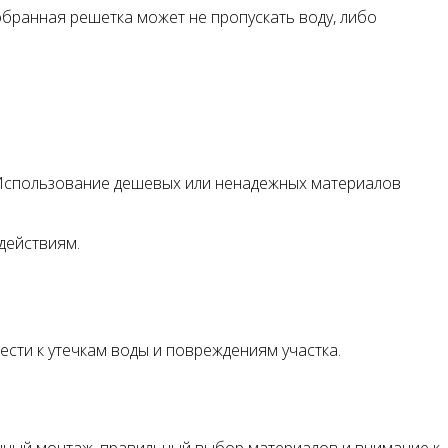
бранная решетка может не пропускать воду, либо
 Использование дешевых или ненадежных материалов
действиям.
сти к утечкам воды и повреждениям участка.
очный монтаж, правильный выбор материалов и внимание к